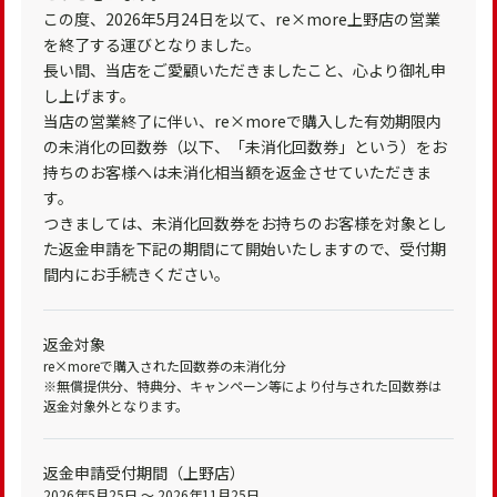
この度、2026年5月24日を以て、re×more上野店の営業
を終了する運びとなりました。
長い間、当店をご愛顧いただきましたこと、心より御礼申
し上げます。
当店の営業終了に伴い、re×moreで購入した有効期限内
の未消化の回数券（以下、「未消化回数券」という）をお
持ちのお客様へは未消化相当額を返金させていただきま
す。
つきましては、未消化回数券をお持ちのお客様を対象とし
た返金申請を下記の期間にて開始いたしますので、受付期
間内にお手続きください。
返金対象
re×moreで購入された回数券の未消化分
※無償提供分、特典分、キャンペーン等により付与された回数券は
返金対象外となります。
返金申請受付期間（上野店）
2026年5月25日 ～ 2026年11月25日